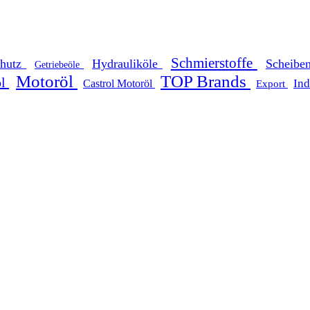
Schmierstoffe
chutz
Hydrauliköle
Scheibe
Getriebeöle
Motoröl
TOP Brands
öl
Ind
Castrol Motoröl
Export