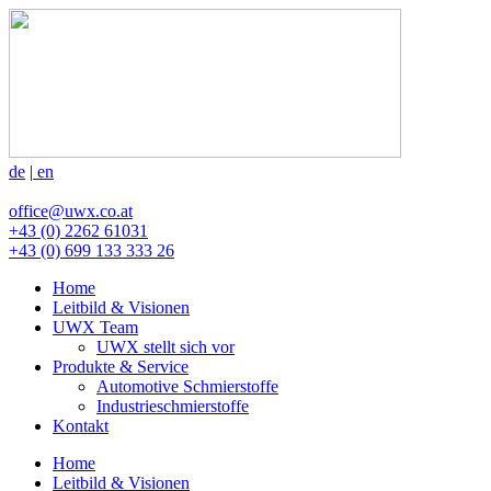
de
|
en
office
@
uwx.co.at
+43
(0)
2262 61031
+43
(0)
699 133 333 26
Home
Leitbild & Visionen
UWX Team
UWX stellt sich vor
Produkte & Service
Automotive Schmierstoffe
Industrieschmierstoffe
Kontakt
Home
Leitbild & Visionen