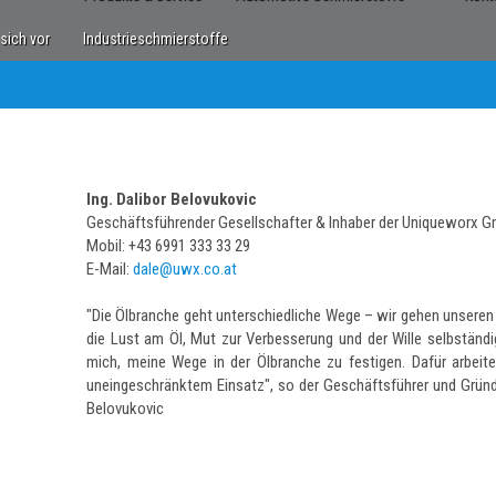
 sich vor
Industrieschmierstoffe
Ing. Dalibor Belovukovic
Geschäftsführender Gesellschafter & Inhaber der Uniqueworx 
Mobil: +43 6991 333 33 29
E-Mail:
dale@uwx.co.at
"Die Ölbranche geht unterschiedliche Wege – wir gehen unseren
die Lust am Öl, Mut zur Verbesserung und der Wille selbstän
mich, meine Wege in der Ölbranche zu festigen. Dafür arbeite
uneingeschränktem Einsatz", so der Geschäftsführer und Gründ
Belovukovic