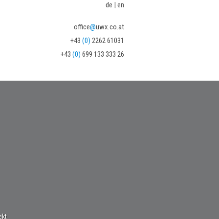
de
|
en
office
@
uwx.co.at
+43
(0)
2262 61031
+43
(0)
699 133 333 26
akt