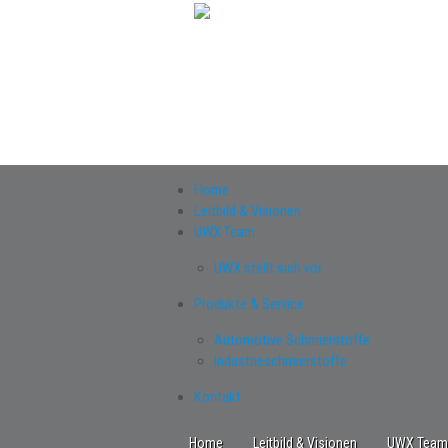
Home
Leitbild & Visionen
UWX Team
UWX stellt sich vor
Produkte & Service
Automotive Schmierstoffe
Industrieschmierstoffe
Kontakt
Home
Leitbild & Visionen
UWX Team