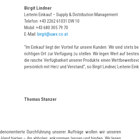
Birgit Lindner
Leiterin Einkauf – Supply & Distribution Management
Telefon: +43 2262 61031 DW 10
Mobil: +43 680 305 79 70
E-Mail:
birgit@uwx.co.at
"Im Einkauf liegt der Vorteil für unsere Kunden. Wir sind stets 
richtigen Ort zur Verfügung zu stellen. Wir legen Wert auf best
die rasche Verfügbarkeit unserer Produkte einen Wettbewerbsvo
persönlich mit Herz und Verstand", so Birgit Lindner, Leiterin E
Thomas Stanzer
enorientierte Durchführung unserer Aufträge wollen wir unseren
 Hand bieten – ihn abholen, ankommen lassen und binden. Wir legen